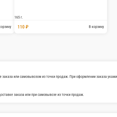
Хачапури по-мегрельски БИГ
Лепешка с сыром сулугуни
Хачапури сло
ом
Лепешка из слоен