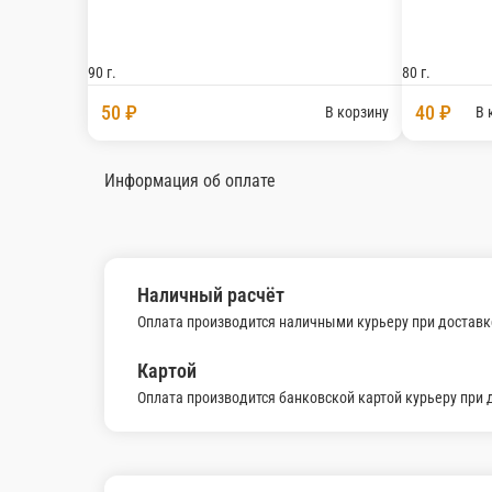
600 ₽
Хачапури по-имеретински БИГ
Лепешка с сыром сулугуни и имеретинским сыр