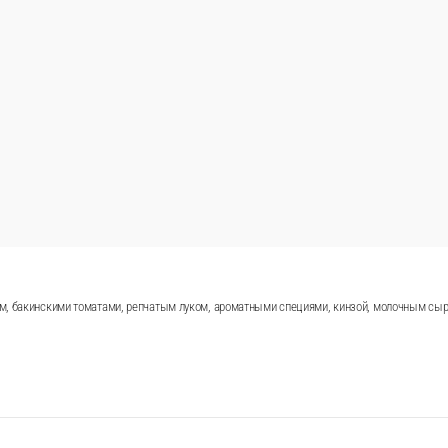
 яйцом и ароматной кинзой внутри. Подается с соусом ма
В кор