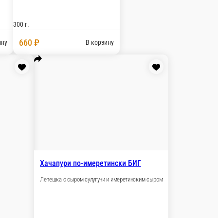
Хачапури Капрезе
С бакинскими томатами и соусом песто