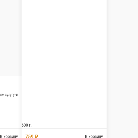
цони
300 г.
660 ₽
зину
В корзину