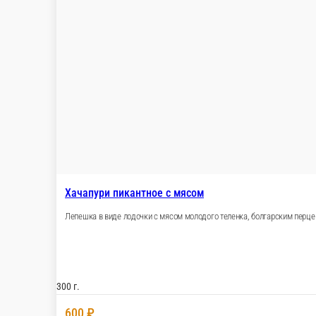
Хачапури по‑гурийски
Пирог в виде луны с сыром сулугуни, вареным
300 г.
339 ₽