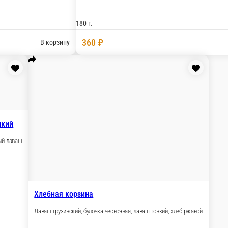
нка, болгарским перцем, бакинскими томатами, репчатым лук