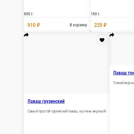
Хачапури пикантное с мясом
Лепешка в виде лодочки с мясом молодого теле
сулугуни
300 г.