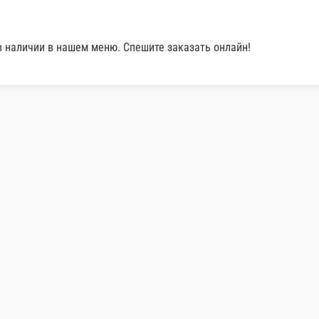
600 г.
160 г.
910 ₽
220 ₽
ну
В корзину
Лаваш грузинс
Самый простой гр