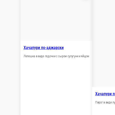
Хачапури по-аджарски
Лепешка в виде лодочки с сыром сулугуни и 
300 г.
В ко