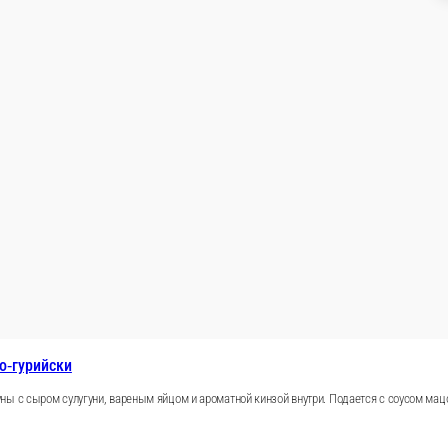
яйцом
рзину