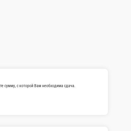
В корзину
еные с сыром и зеленью
ого теста с сыром сулугуни и зелени