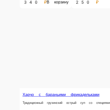
340 ₽
250 ₽
В корзину
Харчо с бараньими фрикадельками
Традиционный грузинский острый суп со специям