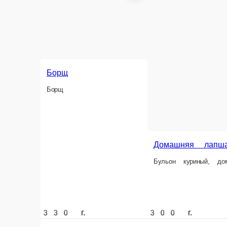
Борщ
Борщ
Домашняя лапша н
Бульон куриный, домашн
330 г.
300 г.