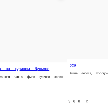
Уха
а курином бульоне
Филе лосося, молодой кар
яя лапша, филе куриное, зелень
300 г.