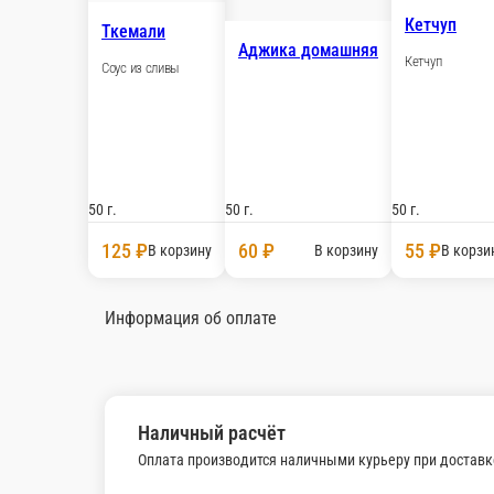
С
Со
Сацебели
Острый соус из томатов, кинзы и чеснока
50 г.
50
55 ₽
В корзину