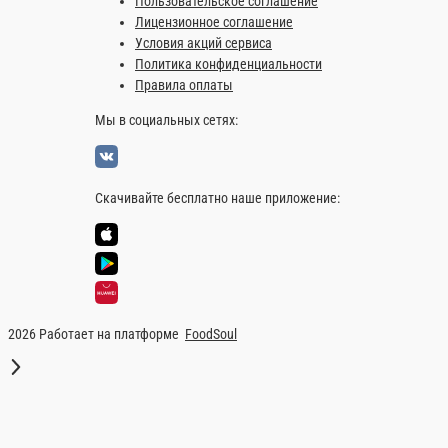
Наличный расчёт
Оплата производится наличными курьер
сумму, с которой Вам необходима сдач
Картой
Оплата производится банковской карто
Мацони с зеленью и чесн
Мацони с зеленью и чеснок
Главная
СОУСЫ