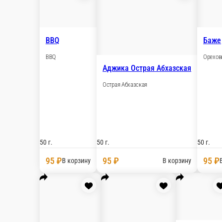
BBQ
BBQ
Аджика Острая Аб
Острая Абхазская
50 г.
50 г.
95 ₽
95 ₽
В корзину
В к