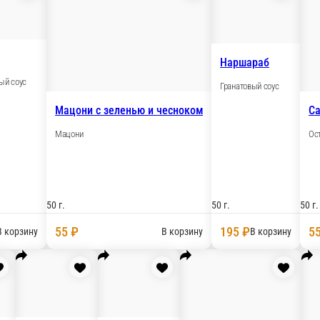
Баже
Ореховый соус
хазская
Мацони с зеленью
Мацони
50 г.
50 г.
95 ₽
55 ₽
орзину
В корзину