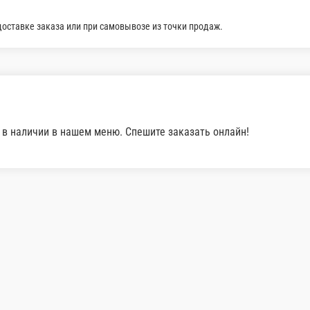
Соус терияки
Соус Тар-тар
Соус терияки
Всем известный соус Тар-Тар
50 г.
50 г.
75 ₽
110 ₽
В корзину
В корзину