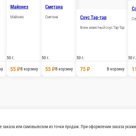
оус соевый
Аджика
Ткемали
евый соус
Соус из сливы
 г.
50 г.
50 г.
55 ₽
125 ₽
60 
В корзину
В корзину