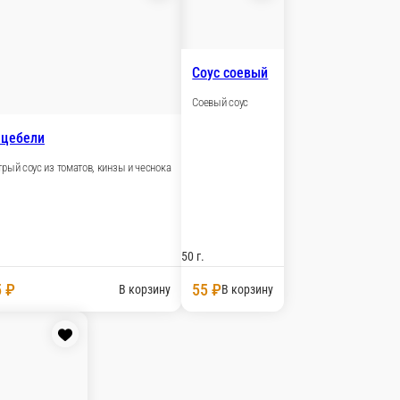
Наршараб
Гранатовый соус
 и чесноком
50 г.
195 ₽
В корзину
В корзину