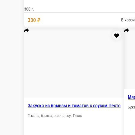
Ассорти из свежих овощей: огурцы, помидоры, бол
300 г.
330 ₽