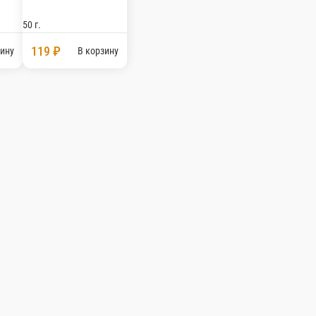
из брынзы и томатов с соусом Песто
нза, зелень, соус Песто
₽
В корзину