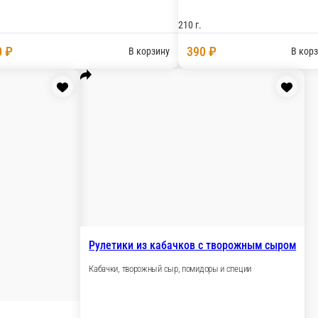
Закуска 
Томаты, бры
ом, майонезом, чесноком, специями и гранатом
150 г.
330 
В корзину