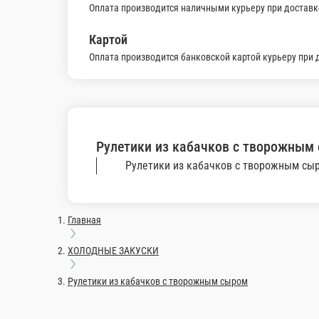
Ростбиф из мраморной говядины с со
Ростбиф, приготовленный по технологии су-вид. 
180 г.
375 ₽