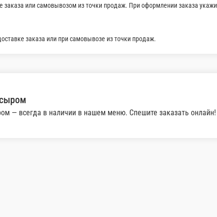
усом Азия
Подается с листьями Романо и соусом Азия
150 г.
290 ₽
В корзину