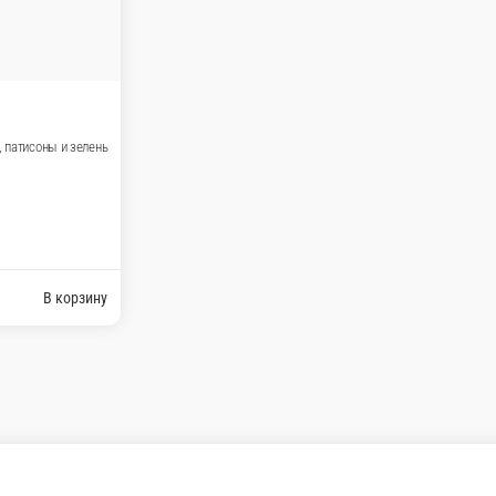
390 ₽
119 
ну
В корзину
Рулетики и
Кабачки, твор