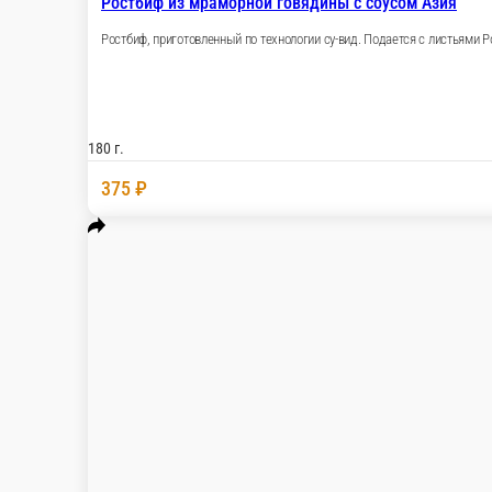
Мясная тарелка
Буженина, ростбиф, хрен, горчица, ароматная зеле
180 г.