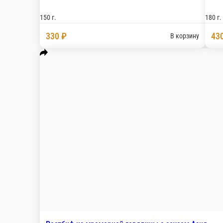
Баклажаны с орехами
Жареные баклажаны, фаршированные грецкими орех
160 г.
370 ₽