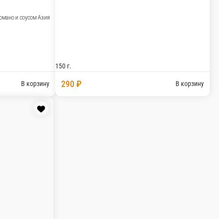
Маслины (
Селедь с картофелем и луком
Сельдь, картофель, лук салатный, зелень
нь
210 г.
50 г.